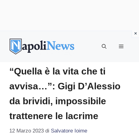
Vai
al
MENU
contenuto
“Quella è la vita che ti
avvisa…”: Gigi D’Alessio
da brividi, impossibile
trattenere le lacrime
12 Marzo 2023
di
Salvatore Ioime