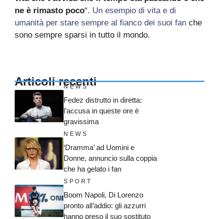
ne è rimasto poco
“.
Un esempio di vita e di
umanità per stare sempre al fianco dei suoi fan
che
sono sempre sparsi in tutto il mondo.
Articoli recenti
NEWS
Fedez distrutto in diretta:
l’accusa in queste ore è
gravissima
NEWS
‘Dramma’ ad Uomini e
Donne, annuncio sulla coppia
che ha gelato i fan
SPORT
Boom Napoli, Di Lorenzo
pronto all’addio: gli azzurri
hanno preso il suo sostituto