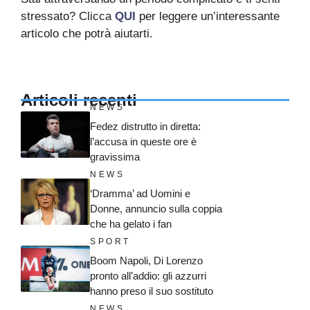
stressato? Clicca
QUI
per leggere un’interessante
articolo che potrà aiutarti.
Articoli recenti
NEWS
Fedez distrutto in diretta:
l’accusa in queste ore è
gravissima
NEWS
‘Dramma’ ad Uomini e
Donne, annuncio sulla coppia
che ha gelato i fan
SPORT
Boom Napoli, Di Lorenzo
pronto all’addio: gli azzurri
hanno preso il suo sostituto
NEWS