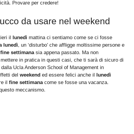
icità. Provare per credere!
 trucco da usare nel weekend
eri il
lunedì
mattina ci sentiamo come se ci fosse
a lunedì
, un ‘disturbo’ che affligge moltissime persone e
l
fine settimana
sia appena passato. Ma non
mettere in pratica in questi casi, che ti sarà di sicuro di
o dalla Ucla Anderson School of Management in
ffetti del
weekend
ed essere felici anche il
lunedì
re il
fine settimana
come se fosse una vacanza.
 questo meccanismo.