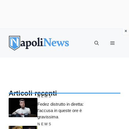
Vai
al
MENU
contenuto
Articoli recenti
NEWS
Fedez distrutto in diretta:
l’accusa in queste ore è
gravissima
NEWS