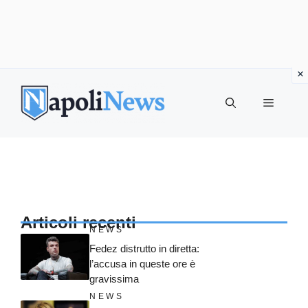
Vai
al
MENU
contenuto
Articoli recenti
NEWS
Fedez distrutto in diretta:
l’accusa in queste ore è
gravissima
NEWS