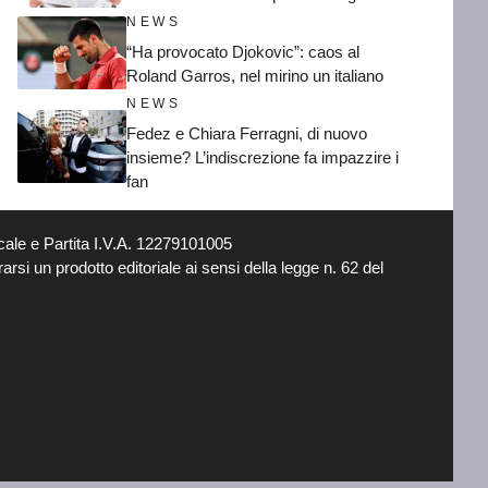
NEWS
“Ha provocato Djokovic”: caos al
Roland Garros, nel mirino un italiano
NEWS
Fedez e Chiara Ferragni, di nuovo
insieme? L’indiscrezione fa impazzire i
fan
ale e Partita I.V.A. 12279101005
si un prodotto editoriale ai sensi della legge n. 62 del