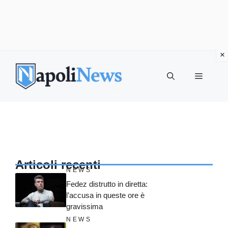
Vai
al
MENU
contenuto
Articoli recenti
NEWS
Fedez distrutto in diretta:
l’accusa in queste ore è
gravissima
NEWS