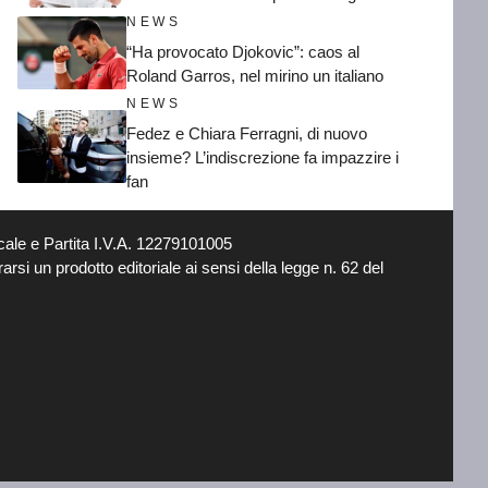
NEWS
“Ha provocato Djokovic”: caos al
Roland Garros, nel mirino un italiano
NEWS
Fedez e Chiara Ferragni, di nuovo
insieme? L’indiscrezione fa impazzire i
fan
ale e Partita I.V.A. 12279101005
si un prodotto editoriale ai sensi della legge n. 62 del