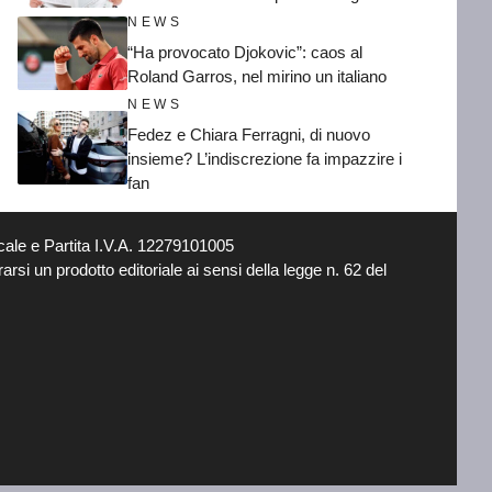
NEWS
“Ha provocato Djokovic”: caos al
Roland Garros, nel mirino un italiano
NEWS
Fedez e Chiara Ferragni, di nuovo
insieme? L’indiscrezione fa impazzire i
fan
ale e Partita I.V.A. 12279101005
si un prodotto editoriale ai sensi della legge n. 62 del