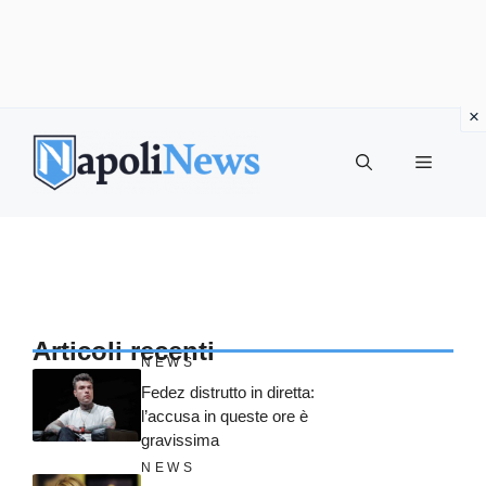
Vai
al
MENU
contenuto
Articoli recenti
NEWS
Fedez distrutto in diretta:
l’accusa in queste ore è
gravissima
NEWS