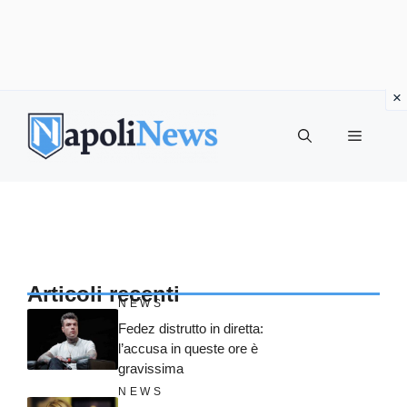
Vai
al
MENU
contenuto
Articoli recenti
NEWS
Fedez distrutto in diretta:
l’accusa in queste ore è
gravissima
NEWS