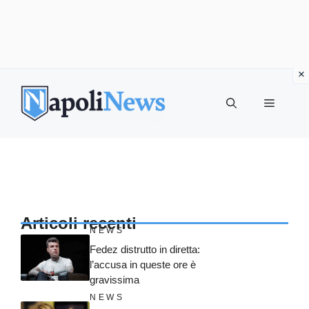
Vai
al
MENU
contenuto
Articoli recenti
NEWS
Fedez distrutto in diretta:
l’accusa in queste ore è
gravissima
NEWS