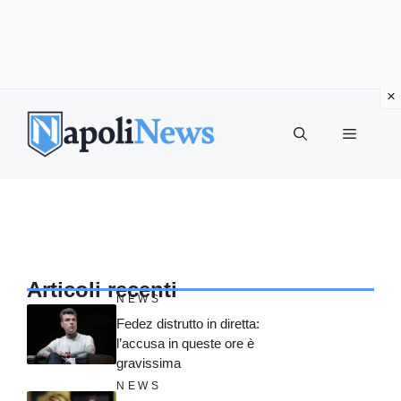
Vai
al
MENU
contenuto
Articoli recenti
NEWS
Fedez distrutto in diretta:
l’accusa in queste ore è
gravissima
NEWS