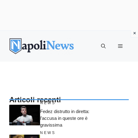
Vai
al
MENU
contenuto
Articoli recenti
NEWS
Fedez distrutto in diretta:
l’accusa in queste ore è
gravissima
NEWS