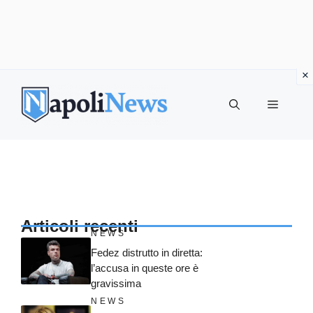
Vai
al
MENU
contenuto
Articoli recenti
NEWS
Fedez distrutto in diretta:
l’accusa in queste ore è
gravissima
NEWS