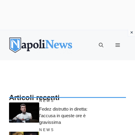
Vai
al
MENU
contenuto
Articoli recenti
NEWS
Fedez distrutto in diretta:
l’accusa in queste ore è
gravissima
NEWS