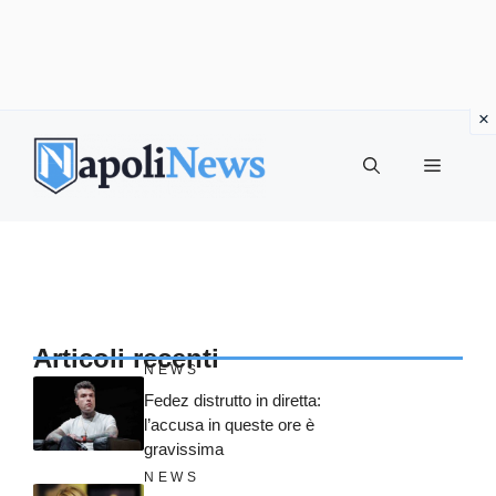
Vai
al
MENU
contenuto
Articoli recenti
NEWS
Fedez distrutto in diretta:
l’accusa in queste ore è
gravissima
NEWS