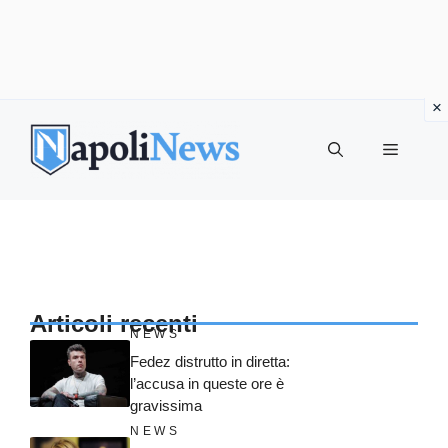
Vai
al
MENU
contenuto
Articoli recenti
NEWS
Fedez distrutto in diretta:
l’accusa in queste ore è
gravissima
NEWS