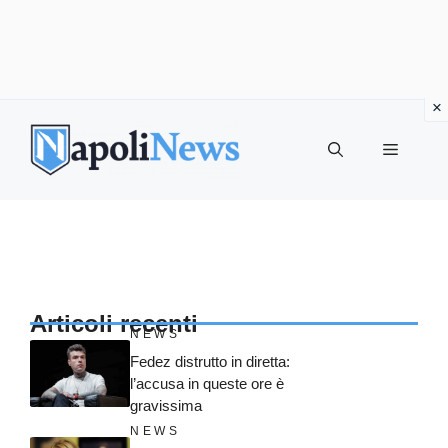
Vai
al
MENU
contenuto
Articoli recenti
NEWS
Fedez distrutto in diretta:
l’accusa in queste ore è
gravissima
NEWS