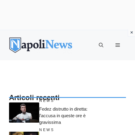
Vai
al
MENU
contenuto
Articoli recenti
NEWS
Fedez distrutto in diretta:
l’accusa in queste ore è
gravissima
NEWS