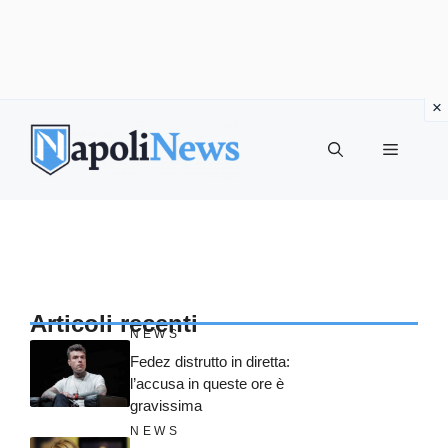
Vai
al
MENU
contenuto
Articoli recenti
NEWS
Fedez distrutto in diretta:
l’accusa in queste ore è
gravissima
NEWS