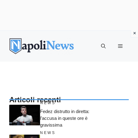
Vai
al
MENU
contenuto
Articoli recenti
NEWS
Fedez distrutto in diretta:
l’accusa in queste ore è
gravissima
NEWS