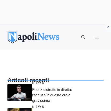
Vai
al
MENU
contenuto
Articoli recenti
NEWS
Fedez distrutto in diretta:
l’accusa in queste ore è
gravissima
NEWS