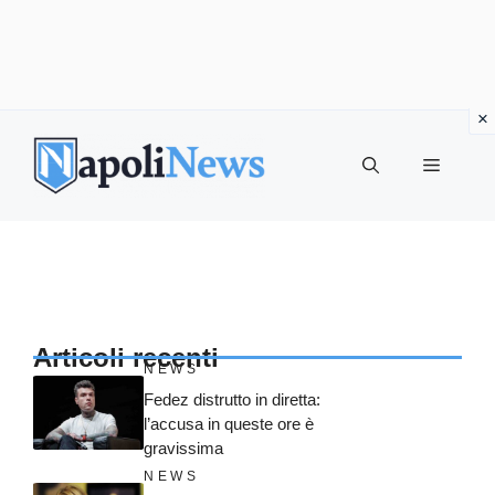
Vai
al
MENU
contenuto
Articoli recenti
NEWS
Fedez distrutto in diretta:
l’accusa in queste ore è
gravissima
NEWS