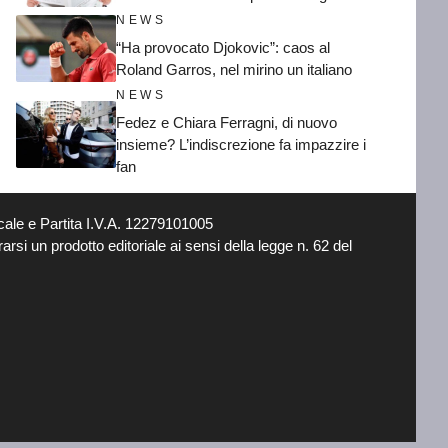
NEWS
“Ha provocato Djokovic”: caos al
Roland Garros, nel mirino un italiano
NEWS
Fedez e Chiara Ferragni, di nuovo
insieme? L’indiscrezione fa impazzire i
fan
ale e Partita I.V.A. 12279101005
si un prodotto editoriale ai sensi della legge n. 62 del