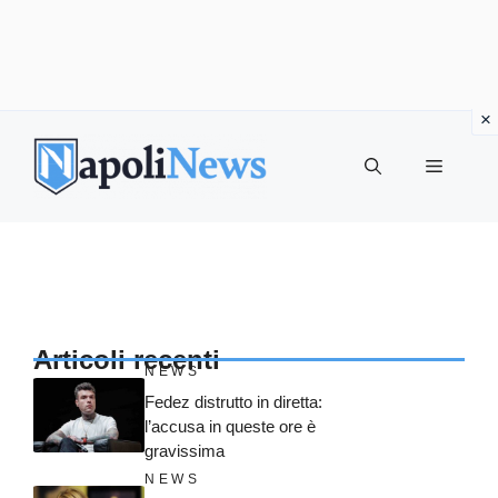
Vai
al
MENU
contenuto
Articoli recenti
NEWS
Fedez distrutto in diretta:
l’accusa in queste ore è
gravissima
NEWS