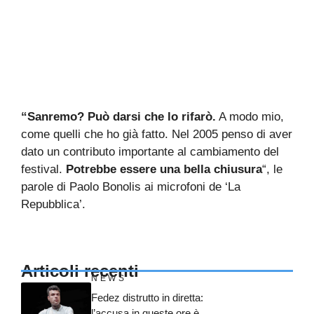
“Sanremo? Può darsi che lo rifarò.
A modo mio,
come quelli che ho già fatto. Nel 2005 penso di aver
dato un contributo importante al cambiamento del
festival.
Potrebbe essere una bella chiusura
“, le
parole di Paolo Bonolis ai microfoni de ‘La
Repubblica’.
Articoli recenti
NEWS
Fedez distrutto in diretta:
l’accusa in queste ore è