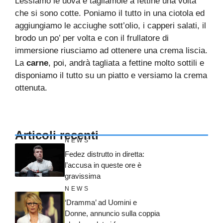
Lessiamo le uova e tagliamole a fettine una volta
che si sono cotte. Poniamo il tutto in una ciotola ed
aggiungiamo le acciughe sott’olio, i capperi salati, il
brodo un po’ per volta e con il frullatore di
immersione riusciamo ad ottenere una crema liscia.
La
carne
, poi, andrà tagliata a fettine molto sottili e
disponiamo il tutto su un piatto e versiamo la crema
ottenuta.
Articoli recenti
NEWS
Fedez distrutto in diretta:
l’accusa in queste ore è
gravissima
NEWS
‘Dramma’ ad Uomini e
Donne, annuncio sulla coppia