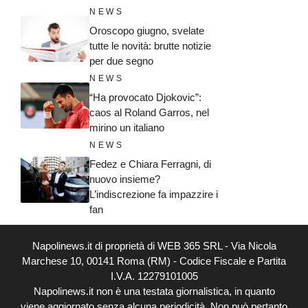
NEWS
Oroscopo giugno, svelate
tutte le novità: brutte notizie
per due segno
NEWS
“Ha provocato Djokovic”:
caos al Roland Garros, nel
mirino un italiano
NEWS
Fedez e Chiara Ferragni, di
nuovo insieme?
L’indiscrezione fa impazzire i
fan
Napolinews.it di proprietà di WEB 365 SRL - Via Nicola
Marchese 10, 00141 Roma (RM) - Codice Fiscale e Partita
I.V.A. 12279101005
Napolinews.it non è una testata giornalistica, in quanto
viene aggiornato senza alcuna periodicità. Non può pertanto