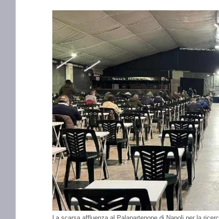
La scarsa affluenza al Palapartenope di Napoli per la ricer