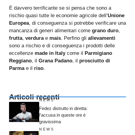
È davvero terrificante se si pensa che sono a
rischio quasi tutte le economie agricole dell’
Unione
Europea
, di conseguenza si potrebbe verificare una
mancanza di generi alimentari come
grano
duro
,
frutta
,
verdura
e
mais
. Perfino gli
allevamenti
sono a rischio e di conseguenza i prodotti delle
eccellenze
made
in
Italy
come il
Parmigiano
Reggiano
, il
Grana
Padano
, il
prosciutto
di
Parma
e il
riso
.
Articoli recenti
NEWS
Fedez distrutto in diretta:
l’accusa in queste ore è
gravissima
NEWS