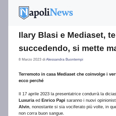
Vai
al
contenuto
Ilary Blasi e Mediaset, t
succedendo, si mette m
8 Marzo 2023
di
Alessandra Buontempi
Terremoto in casa Mediaset che coinvolge i verti
ecco perché
Il 17 aprile 2023 la presentatrice condurrà la dicia
Luxuria
ed
Enrico Papi
saranno i nuovi opinionis
Alvin
, nonostante si sia vociferato più volte, in q
non corra buon sangue.