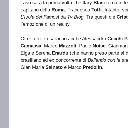
caso sarà la prima volta che Ilary
Blasi
torna in te
capitano della
Roma
, Francesco
Totti
. Intanto, s
L’Isola dei Famos
i da
Tv Blog
. Tra questi c’è
Cris
l’emozione di un reality.
Oltre a lei, ci saranno anche Alessandro
Cecchi P
Camassa
, Marco
Mazzoli
, Paolo
Noise
, Gianma
Elga e Serena
Enardu
(che hanno preso parte al 
brasiliano ed ex concorrente di
Ballando con le ste
Gian Maria
Sainato
e Marco
Predolin
.