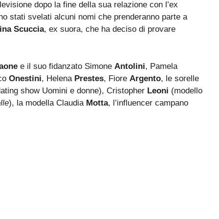
levisione dopo la fine della sua relazione con l’ex
ono stati svelati alcuni nomi che prenderanno parte a
tina Scuccia
, ex suora, che ha deciso di provare
aone
e il suo fidanzato Simone
Antolini
, Pamela
rco
Onestini
, Helena
Prestes
, Fiore
Argento
, le sorelle
dating show Uomini e donne), Cristopher
Leoni
(modello
lle
), la modella Claudia
Motta
, l’influencer campano