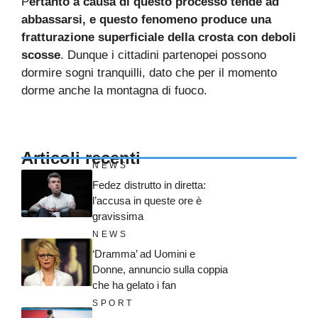
P
ertanto a causa di questo processo tende ad
abbassarsi, e questo fenomeno produce una
fratturazione superficiale della crosta con deboli
scosse
. Dunque i cittadini partenopei possono
dormire sogni tranquilli, dato che per il momento
dorme anche la montagna di fuoco.
Articoli recenti
NEWS
Fedez distrutto in diretta:
l’accusa in queste ore è
gravissima
NEWS
‘Dramma’ ad Uomini e
Donne, annuncio sulla coppia
che ha gelato i fan
SPORT