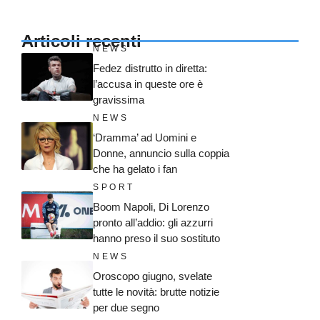
Articoli recenti
NEWS
Fedez distrutto in diretta:
l’accusa in queste ore è
gravissima
NEWS
‘Dramma’ ad Uomini e
Donne, annuncio sulla coppia
che ha gelato i fan
SPORT
Boom Napoli, Di Lorenzo
pronto all’addio: gli azzurri
hanno preso il suo sostituto
NEWS
Oroscopo giugno, svelate
tutte le novità: brutte notizie
per due segno