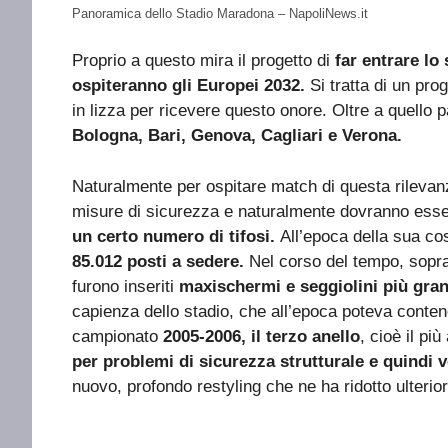
Panoramica dello Stadio Maradona – NapoliNews.it
Proprio a questo mira il progetto di
far entrare lo
ospiteranno gli Europei 2032.
Si tratta di un pr
in lizza per ricevere questo onore. Oltre a quello 
Bologna, Bari, Genova, Cagliari e Verona.
Naturalmente per ospitare match di questa rilevanz
misure di sicurezza e naturalmente dovranno esse
un certo numero di tifosi.
All’epoca della sua co
85.012 posti a sedere.
Nel corso del tempo, soprat
furono inseriti
maxischermi e seggiolini più gran
capienza dello stadio, che all’epoca poteva contene
campionato
2005-2006, il terzo anello
, cioè il pi
per problemi di sicurezza strutturale e quindi
nuovo, profondo restyling che ne ha ridotto ulteri