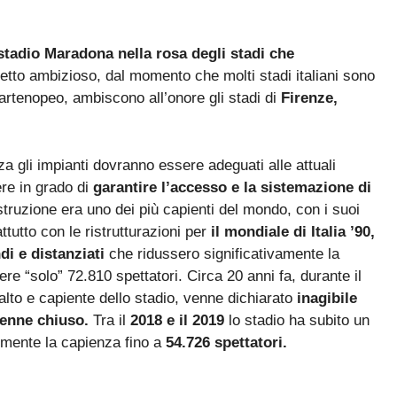
 stadio Maradona nella rosa degli stadi che
ogetto ambizioso, dal momento che molti stadi italiani sono
partenopeo, ambiscono all’onore gli stadi di
Firenze,
a gli impianti dovranno essere adeguati alle attuali
re in grado di
garantire l’accesso e la sistemazione di
struzione era uno dei più capienti del mondo, con i suoi
tutto con le ristrutturazioni per
il mondiale di Italia ’90,
di e distanziati
che ridussero significativamente la
re “solo” 72.810 spettatori. Circa 20 anni fa, durante il
ù alto e capiente dello stadio, venne dichiarato
inagibile
 venne chiuso.
Tra il
2018 e il 2019
lo stadio ha subito un
ormente la capienza fino a
54.726 spettatori.