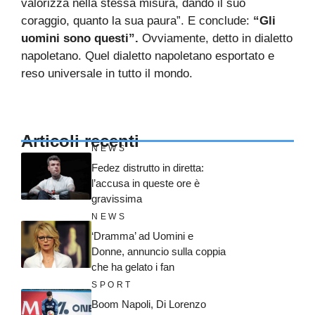
valorizza nella stessa misura, dando il suo
coraggio, quanto la sua paura”. E conclude:
“Gli
uomini sono questi”.
Ovviamente, detto in dialetto
napoletano. Quel dialetto napoletano esportato e
reso universale in tutto il mondo.
Articoli recenti
NEWS
Fedez distrutto in diretta:
l’accusa in queste ore è
gravissima
NEWS
‘Dramma’ ad Uomini e
Donne, annuncio sulla coppia
che ha gelato i fan
SPORT
Boom Napoli, Di Lorenzo