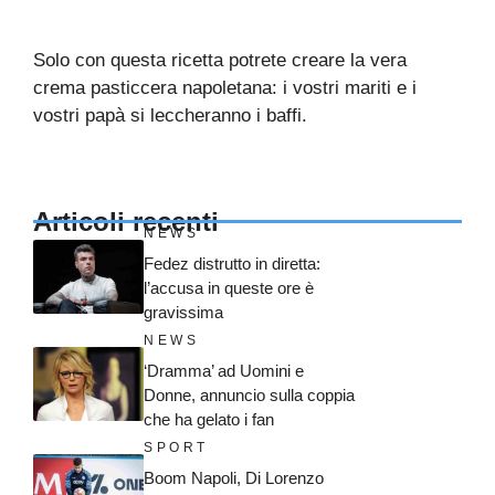
Solo con questa ricetta potrete creare la vera
crema pasticcera napoletana: i vostri mariti e i
vostri papà si leccheranno i baffi.
Articoli recenti
NEWS
Fedez distrutto in diretta:
l’accusa in queste ore è
gravissima
NEWS
‘Dramma’ ad Uomini e
Donne, annuncio sulla coppia
che ha gelato i fan
SPORT
Boom Napoli, Di Lorenzo